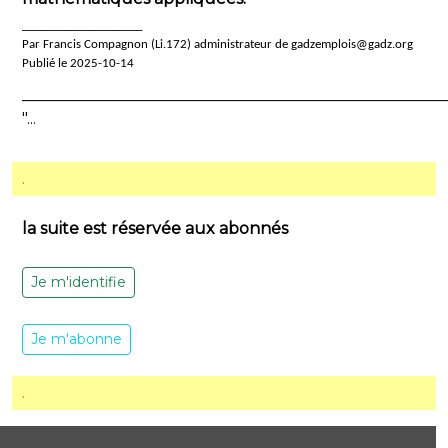
____________________
Par Francis Compagnon (Li.172) administrateur de gadzemplois@gadz.org
Publié le 2025-10-14
_____________________________________________________
"...
.
la suite est réservée aux abonnés
Je m'identifie
Je m'abonne
.