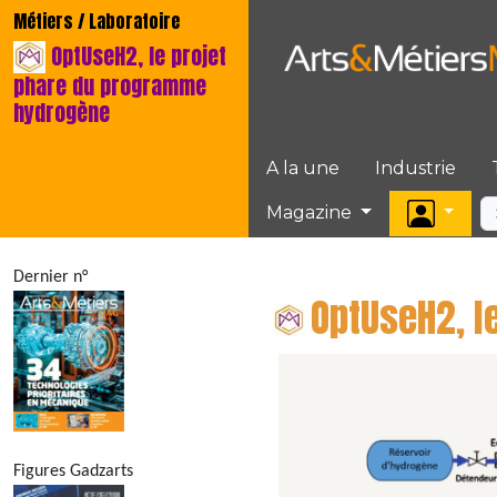
Métiers / Laboratoire
OptUseH2, le projet
phare du programme
hydrogène
A la une
Industrie
Magazine
Dernier n°
OptUseH2, l
Figures Gadzarts