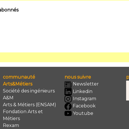
 abonnés
communauté
nous suivre
p
Arts&Métiers
Newsletter
Société des ingénieurs
Linkedin
A&M
Instagram
Arts & Métiers (ENSAM)
Facebook
Fondation Arts et
Youtube
Métiers
Rexam