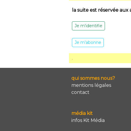
la suite est réservée aux
Je m'identifie
Je m'abonne
.
qui sommes nous?
mentions légales
contact
média kit
infos Kit Média