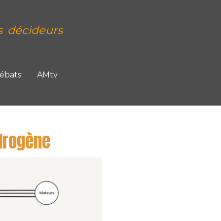
s décideurs
Débats
AMtv
drogène