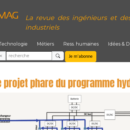
La revue des ingénieurs et de
industriels
Technologie
Métiers
Ress. humaines
Idées & 
Je m'abonne
e projet phare du programme hy