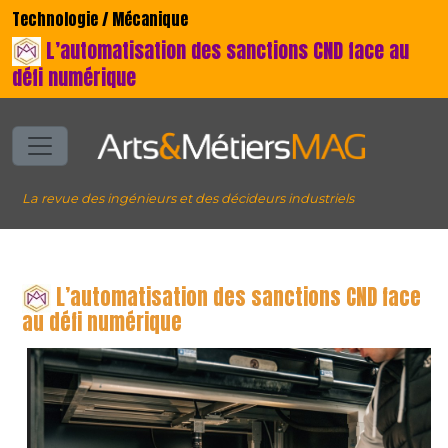
Technologie / Mécanique
L’automatisation des sanctions CND face au
défi numérique
La revue des ingénieurs et des décideurs industriels
L’automatisation des sanctions CND face
au défi numérique