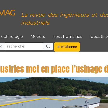
La revue des ingénieurs et de
industriels
Technologie
Métiers
Ress. humaines
Idées & 
Je m'abonne
ustries met en place l’usinage d