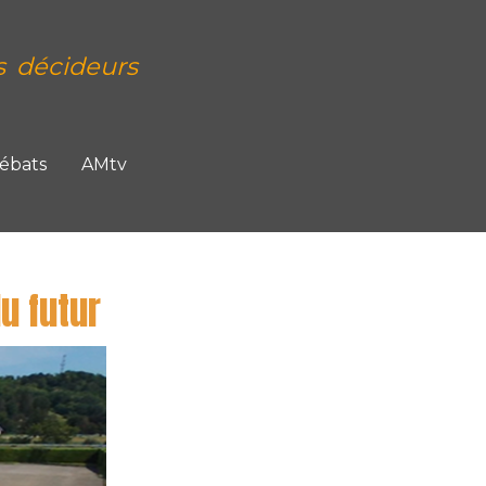
s décideurs
Débats
AMtv
u futur