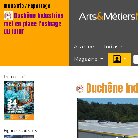
Industrie / Reportage
Duchêne Industries
met en place l’usinage
du futur
A la une
Industrie
Magazine
Dernier n°
Duchêne Ind
Figures Gadzarts