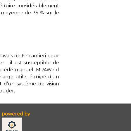
 réduire considérablement
ie moyenne de 35 % sur le
s navals de Fincantieri pour
 ; il est susceptible de
 procédé manuel. MR4Weld
harge utile, équipé d’un
t d’un système de vision
souder.
powered by