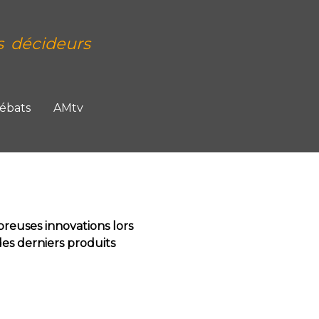
s décideurs
Débats
AMtv
reuses innovations lors
des derniers produits