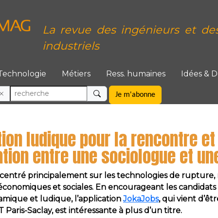
La revue des ingénieurs et de
industriels
Technologie
Métiers
Ress. humaines
Idées & 
Je m'abonne
ion ludique pour la rencontre et l
ation entre une sociologue et un
ntré principalement sur les technologies de rupture, ra
 économiques et sociales. En encourageant les candidats
amique et ludique, l’application
JokaJobs
, qui vient d’êt
aris-Saclay, est intéressante à plus d’un titre.