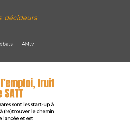
s décideurs
Débats
AMtv
’emploi, fruit
e SATT
res sont les start-up à
 à (re)trouver le chemin
re lancée et est