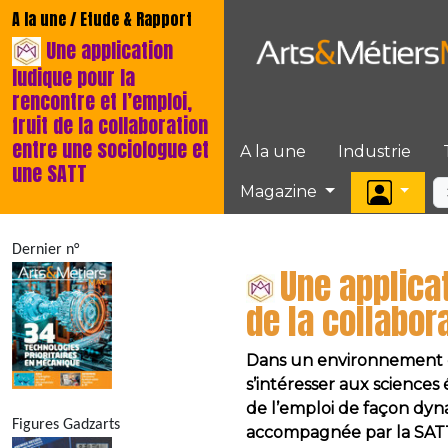
A la une / Etude & Rapport
Une application
ludique pour la
rencontre et l’emploi,
fruit de la collaboration
entre une sociologue et
A la une
Industrie
une SATT
Magazine
Dernier n°
Une applicat
de la collabor
Dans un environnement ce
s’intéresser aux sciences
de l’emploi de façon dyn
Figures Gadzarts
accompagnée par la SATT P