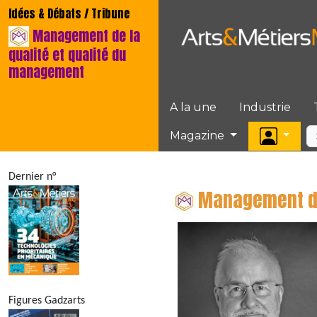
Idées & Débats / Tribune
Management de la
qualité et qualité du
management
A la une
Industrie
Magazine
Dernier n°
Management de
Figures Gadzarts