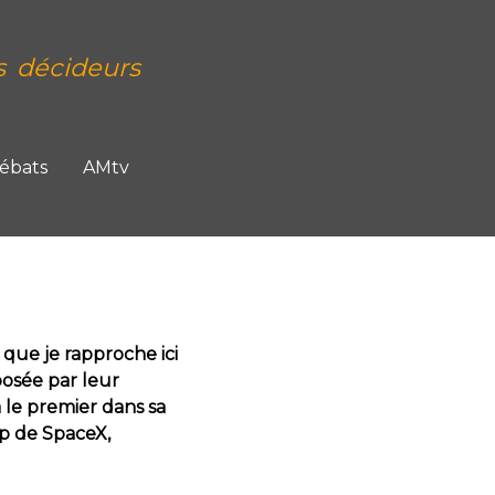
s décideurs
Débats
AMtv
que je rapproche ici
posée par leur
 le premier dans sa
ip de SpaceX,