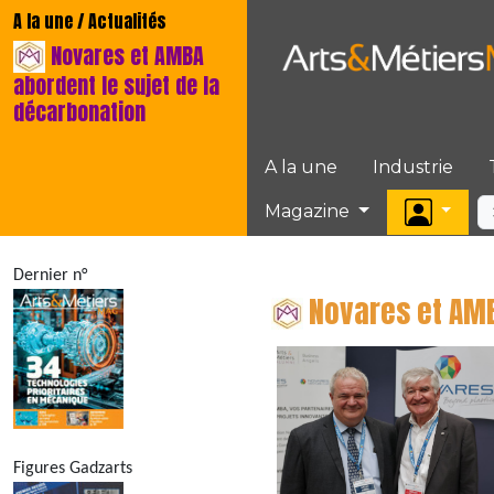
A la une / Actualités
Novares et AMBA
abordent le sujet de la
décarbonation
A la une
Industrie
Magazine
Dernier n°
Novares et AMB
Figures Gadzarts