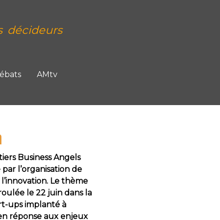
s décideurs
Débats
AMtv
n
tiers Business Angels
 par l’organisation de
innovation. Le thème
roulée le 22 juin dans la
rt-ups implanté à
, en réponse aux enjeux