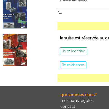
Publié le 2025-06-25
__________________________
"...
.
la suite est réservée aux
Je m'identifie
Je m'abonne
.
qui sommes nous?
mentions légales
contact