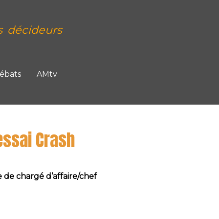
s décideurs
Débats
AMtv
essai Crash
 de chargé d’affaire/chef