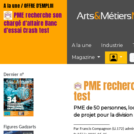
A la une / OFFRE D'EMPLOI
PME recherche son
chargé d’affaire Banc
d’essai Crash test
A la une
Industrie
Magazine
Dernier n°
PME recherc
test
PME de 50 personnes, loca
de projet pour la divisio
____________________
Figures Gadzarts
Par Francis Compagnon (Li.172) admi