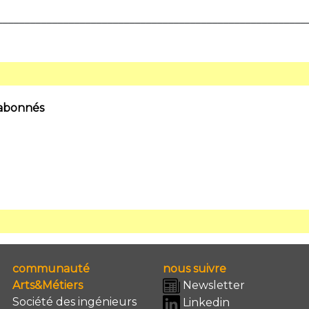
________________________________________________________
 abonnés
communauté
nous suivre
Arts&Métiers
Newsletter
Société des ingénieurs
Linkedin