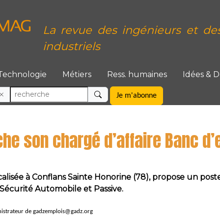
La revue des ingénieurs et de
industriels
Technologie
Métiers
Ress. humaines
Idées & 
Je m'abonne
he son chargé d’affaire Banc d’
lisée à Conflans Sainte Honorine (78), propose un poste
n Sécurité Automobile et Passive.
nistrateur de gadzemplois@gadz.org