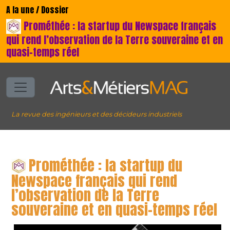
A la une / Dossier
Prométhée : la startup du Newspace français
qui rend l’observation de la Terre souveraine et en
quasi-temps réel
La revue des ingénieurs et des décideurs industriels
Prométhée : la startup du
Newspace français qui rend
l’observation de la Terre
souveraine et en quasi-temps réel