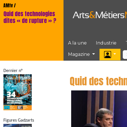
AMtv /
Quid des technologies
dites « de rupture » ?
A la une
Industrie
Magazine
Dernier n°
Quid des techn
Figures Gadzarts