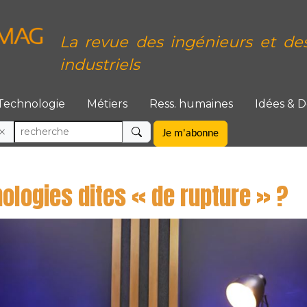
La revue des ingénieurs et de
industriels
Technologie
Métiers
Ress. humaines
Idées & 
Je m'abonne
ologies dites « de rupture » ?