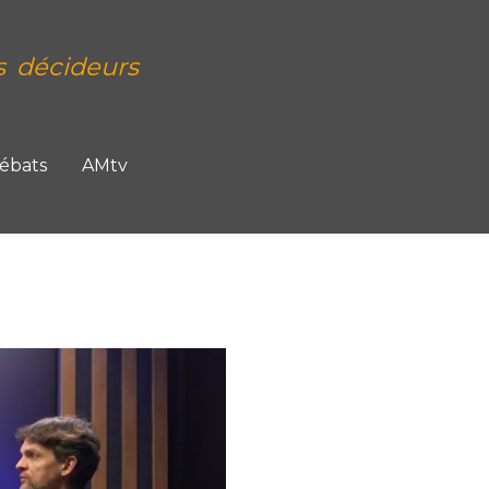
s décideurs
Débats
AMtv