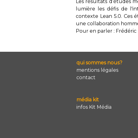
Les résultats d’études 
lumière les défis de l'
contexte Lean 5.0. Ces é
une collaboration homme
Pour en parler : Frédéric
qui sommes nous?
mentions légales
contact
média kit
infos Kit Média