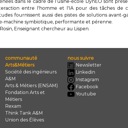
menées dans le cadre de l’usine-école DynEO sont prése
interaction entre l'homme et l'IA pour des tâches de 
tudes fournissent aussi des pistes de solutions avant-g
-machine symbiotique, performante et pérenne.
 Rosin, Enseignant chercheur au Lispen.
communauté
nous suivre
Arts&Métiers
Newsletter
Société des ingénieurs
Linkedin
A&M
Instagram
Arts & Métiers (ENSAM)
Facebook
Fondation Arts et
Youtube
Métiers
Rexam
Think Tank A&M
Union des Élèves