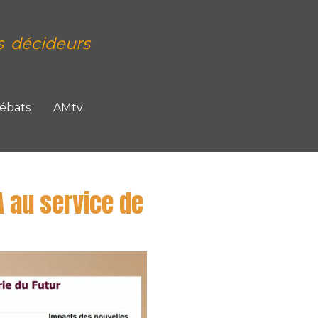
s décideurs
Débats
AMtv
A au service de