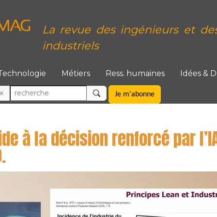
La revue des ingénieurs et de
industriels
Technologie
Métiers
Ress. humaines
Idées & 
Je m'abonne
de à la décision renforcé par l’I
.