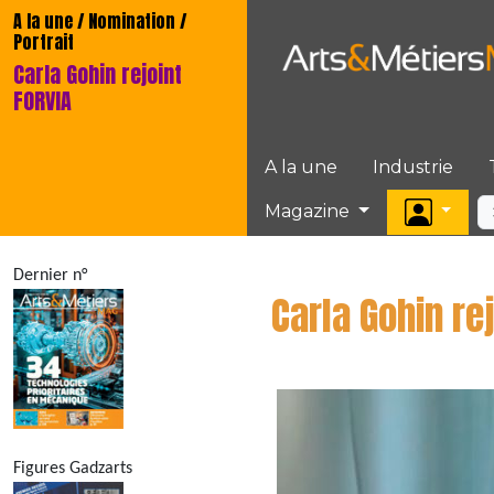
A la une / Nomination /
Portrait
Carla Gohin rejoint
FORVIA
A la une
Industrie
Magazine
Dernier n°
Carla Gohin re
Figures Gadzarts