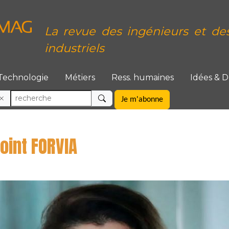
La revue des ingénieurs et de
industriels
Technologie
Métiers
Ress. humaines
Idées & 
Je m'abonne
joint FORVIA