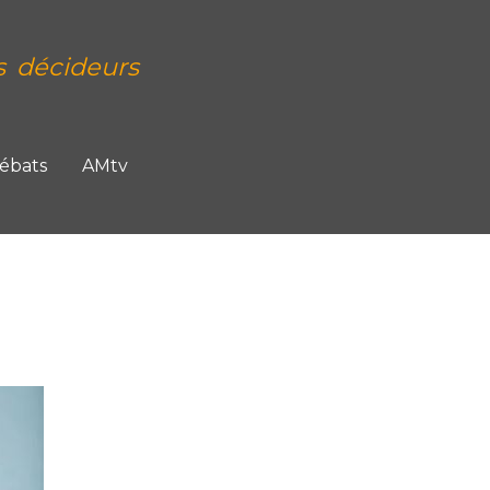
s décideurs
Débats
AMtv