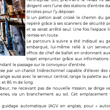
dirigent vers l’une des stations d’entrée d
étroites pour l’y déposer.
Si un piéton avait croisé le chemin du ger
repéré grâce à ses scanners de sécurité 
et se serait arrêté seul. Une fois l’espace l
remise en route.
Le parcours à suivre a été indiqué au 
embarqué, lui-même relié à un serveur 
office de chef de ballet en ordonnant aux 
trajet emprunter grâce aux informations 
endant le passage sur le convoyeur d’entrée.
isie par un chariot tridirectionnel capable d’élever de
nge aussi avec le serveur central, range la palette au 
 et 85 m de long.
rbeur, ne recevant pas de nouvelle mission, se dirige 
teries, via un branchement au sol. Cet emplacement f
 à guidage automatique (AGV en anglais, pour « auto