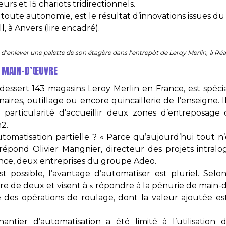
urs et 15 chariots tridirectionnels.
 toute autonomie, est le résultat d’innovations issues d
, à Anvers (lire encadré).
n d’enlever une palette de son étagère dans l’entrepôt de Leroy Merlin, à R
E MAIN-D’ŒUVRE
dessert 143 magasins Leroy Merlin en France, est spéc
aires, outillage ou encore quincaillerie de l’enseigne. 
articularité d’accueillir deux zones d’entreposage d
2.
utomatisation partielle ? « Parce qu’aujourd’hui tout n
 répond Olivier Mangnier, directeur des projets intralo
nce, deux entreprises du groupe Adeo.
 possible, l’avantage d’automatiser est pluriel. Selon 
re de deux et visent à « répondre à la pénurie de main-
des opérations de roulage, dont la valeur ajoutée est f
ntier d’automatisation a été limité à l’utilisation