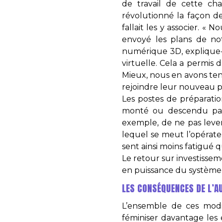
de travail de cette ch
révolutionné la façon de
fallait les y associer. 
envoyé les plans de no
numérique 3D, explique-t-
virtuelle. Cela a permis
Mieux, nous en avons ten
rejoindre leur nouveau p
Les postes de préparat
monté ou descendu par l
exemple, de ne pas lever
lequel se meut l’opérateu
sent ainsi moins fatigué q
Le retour sur investissem
en puissance du système. M
LES CONSÉQUENCES DE L’A
L’ensemble de ces modi
féminiser davantage les