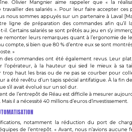
aîne. Olivier Mangnier aime rappeler que « la réalis
 travailler des salariés ». Pour leur faire accepter ces
« Nous nous sommes appuyés sur un partenaire à Laval [
tre ligne de préparation des commandes afin qu’il 
il. Certains salariés se sont prêtés au jeu en s’y immerge
 de remonter leurs remarques quant à l’ergonomie de leu
u compte, si bien que 80 % d’entre eux se sont montrés 
oste. »
ion des commandes ont été également revus. Leur plat
’opérateur, à la hauteur qui sied le mieux à sa tail
 trop haut les bras ou de ne pas se courber pour colle
r a été revêtu d’un tapis spécial antifatigue. À la fin de
ue s’il avait évolué sur un sol dur.
ent de l’entrepôt de Réau est difficile à mesurer aujour
ais il a nécessité 40 millions d’euros d’investissement.
UTOMATISATION
fications, notamment la réduction du port de charg
 équipes de l’entrepôt. « Avant, nous n’avions aucune