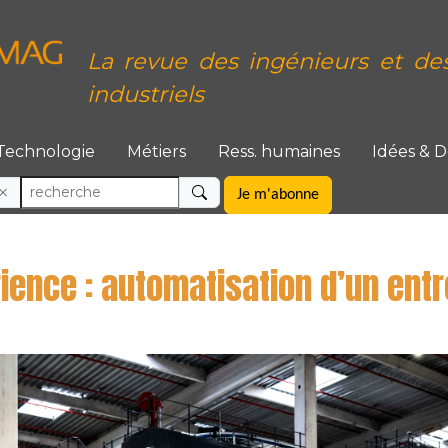
La revue des ingénieurs et de
industriels
Technologie
Métiers
Ress. humaines
Idées & 
Je m'abonne
ience : automatisation d’un ent