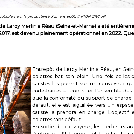
cutablement la productivité d’un entrepôt. © KION GROUP
 de Leroy Merlin à Réau (Seine-et-Marne) a été entièrem
 2017, est devenu pleinement opérationnel en 2022. Que
Entrepôt de Leroy Merlin à Réau, en Sein
palettes bat son plein. Une fois celles-
caristes les posent sur un convoyeur qui
code-barres et contrôler l’ensemble des d
que la conformité du support de charge. 
défaut, elle est aiguillée vers un espac
cariste la prendra en charge. L’objectif
palettes sans défaut.
En sortie de convoyeur, les gerbeurs au
l’entreprise Still, prennent le relais. Ils s