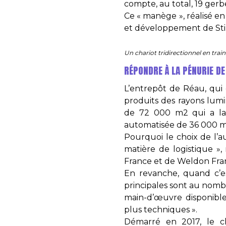
compte, au total, 19 gerbe
Ce « manège », réalisé en
et développement de Still
Un chariot tridirectionnel en trai
RÉPONDRE À LA PÉNURIE D
L’entrepôt de Réau, qui 
produits des rayons lumin
de 72 000 m2 qui a la p
automatisée de 36 000 m
Pourquoi le choix de l’a
matière de logistique »,
France et de Weldon Fra
En revanche, quand c’est
principales sont au nomb
main-d’œuvre disponible 
plus techniques ».
Démarré en 2017, le cha