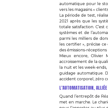
automatique pour le stoc
vers les magasins « client
La période de test, réalis
2021 après que les sys
totale satisfaction. C’es
systèmes et de l’automati
parmi les milliers de do
les certifier », précise 
des émissions-réceptions 
Mieux encore, Olivier 
accroissement de la quali
la nuit et les week-ends
guidage automatique. Dep
accident corporel, zéro co
L’AUTOMATISATION, ALLIÉ
Quand l’entrepôt de Ré
met en marche. Le chari
pour l’apporter au plus 