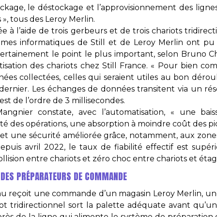
kage, le déstockage et l’approvisionnement des lignes
s », tous des Leroy Merlin.
ée à l’aide de trois gerbeurs et de trois chariots tridirect
tèmes informatiques de Still et de Leroy Merlin ont 
t certainement le point le plus important, selon Bruno 
sation des chariots chez Still France. « Pour bien comm
nnées collectées, celles qui seraient utiles au bon déro
ce dernier. Les échanges de données transitent via un rés
est de l’ordre de 3 millisecondes.
Mangnier constate, avec l’automatisation, « une bais
té des opérations, une absorption à moindre coût des pics 
, et une sécurité améliorée grâce, notamment, aux zone
uis avril 2022, le taux de fiabilité effectif est supé
llision entre chariots et zéro choc entre chariots et étag
E DES PRÉPARATEURS DE COMMANDE
au reçoit une commande d’un magasin Leroy Merlin, un
ot tridirectionnel sort la palette adéquate avant qu’u
près de la ligne qui alimente le système de préparati