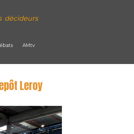
s décideurs
Débats
AMtv
repôt Leroy