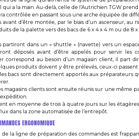
till qui a la main. Au-delà, celle de l’Autrichien TGW prend l
sera contrôlée en passant sous une arche équipée de diff
vant d’être montée, par le biais d’un ascenseur, au niv
uits de la palette vers des bacs de 6 x 4 x 4 m ou de 8 x 6
cs partiront dans un « shuttle » (navette) vers un esp
ront déposés avant d’être appelés pour servir les 
er correspond au besoin d’un magasin client, il part 
uelques produits doivent y être prélevés, ceux-ci passen
 les bacs sont directement apportés aux préparateurs qu
rer.
es magasins clients sont ensuite réunis sur une même pa
expédition.
tent en moyenne de trois à quatre jours sur les étagère
flux dans la zone automatisée de l’entrepôt.
OMMANDES ERGONOMIQUE
 de la ligne de préparation des commandes est frappan