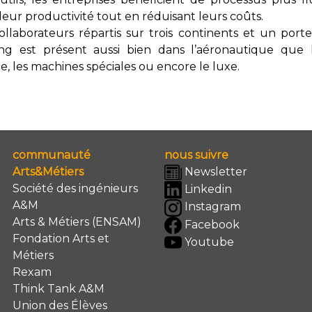
leur productivité tout en réduisant leurs coûts.
llaborateurs répartis sur trois continents et un porte
ing est présent aussi bien dans l’aéronautique que l
ale, les machines spéciales ou encore le luxe.
communauté
nous suivre
Arts&Métiers
Newsletter
Société des ingénieurs
Linkedin
A&M
Instagram
Arts & Métiers (ENSAM)
Facebook
Fondation Arts et
Youtube
Métiers
Rexam
Think Tank A&M
Union des Élèves