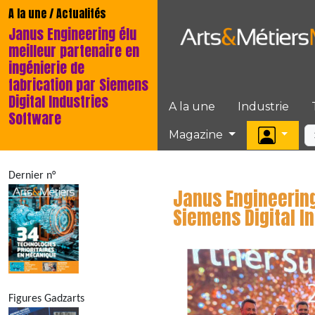
A la une / Actualités
Janus Engineering élu
meilleur partenaire en
ingénierie de
fabrication par Siemens
Digital Industries
A la une
Industrie
Software
Magazine
Dernier n°
Janus Engineering
Siemens Digital I
Figures Gadzarts