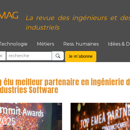
La revue des ingénieurs et de
industriels
Technologie
Métiers
Ress. humaines
Idées & 
Je m'abonne
 élu meilleur partenaire en ingénierie d
ndustries Software