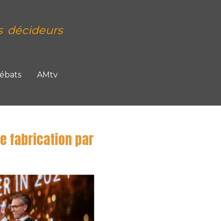
s décideurs
Débats
AMtv
e fabrication par