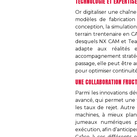
TECHNOLOGIE ET EXPERTISE
Or digitaliser une chaîne
modèles de fabrication
conception, la simulation
terrain trentenaire en 
desquels NX CAM et Teamc
adapte aux réalités e
accompagnement stratégiq
passage, elle peut être
pour optimiser continui
UNE COLLABORATION FRUC
Parmi les innovations dé
avancé, qui permet une v
les taux de rejet. Autre 
machines, à mieux plani
jumeaux numériques pr
exécution, afin d’anticipe
Grâce à ces différents o