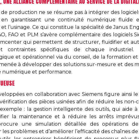
, UNE ALLIANCE COMPLÉMENTAIRE AU SERVICE DE LA DIGITAL
 de production ne se résume pas à intégrer des logiciels :
 en garantissant une continuité numérique fluide 
 et l’usinage. Ce qui constitue la spécialité de Janus Eng
CAO, FAO et PLM s’avère complémentaire des logiciels S
enter qui permettent de structurer, fluidifier et aut
t contraintes spécifiques de chaque industriel
ue et opérationnel via du conseil, de la formation et 
 amenée à développer des solutions sur-mesure et des
té numérique et performance.
TUEUSE
veloppées en collaboration avec Siemens figure ainsi le
érification des pièces usinées afin de réduire les non-c
exemple : la gestion intelligente des outils, qui aide à o
fier la maintenance et à réduire les arrêts imprévus. 
ocure une simulation détaillée des opérations de
r les problèmes et d’améliorer l’efficacité des chaînes de 
utils, les entreprises bénéficient de processus plus fl