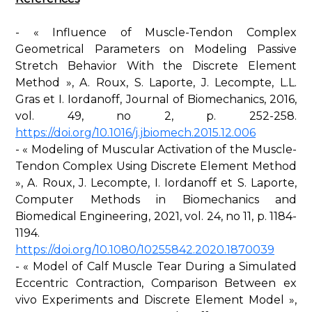
- « Influence of Muscle-Tendon Complex
Geometrical Parameters on Modeling Passive
Stretch Behavior With the Discrete Element
Method », A. Roux, S. Laporte, J. Lecompte, L.L.
Gras et I. Iordanoff, Journal of Biomechanics, 2016,
vol. 49, no 2, p. 252-258.
https://doi.org/10.1016/j.jbiomech.2015.12.006
- « Modeling of Muscular Activation of the Muscle-
Tendon Complex Using Discrete Element Method
», A. Roux, J. Lecompte, I. Iordanoff et S. Laporte,
Computer Methods in Biomechanics and
Biomedical Engineering, 2021, vol. 24, no 11, p. 1184-
1194.
https://doi.org/10.1080/10255842.2020.1870039
- « Model of Calf Muscle Tear During a Simulated
Eccentric Contraction, Comparison Between ex
vivo Experiments and Discrete Element Model »,