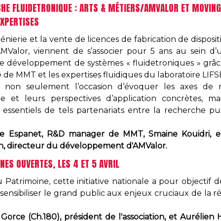
 CHAIRE DE RECHERCHE FLUIDETRONIQUE : ARTS & MÉTIERS/AMVALOR ET 
XPERTISES
énierie et la vente de licences de fabrication de disposi
e AMValor, viennent de s’associer pour 5 ans au sein 
 le développement de systèmes « fluidetroniques » grâc
 de MMT et les expertises fluidiques du laboratoire LIFS
a non seulement l’occasion d’évoquer les axes de 
 et leurs perspectives d’application concrètes, 
essentiels de tels partenariats entre la recherche pu
phe Espanet, R&D manager de MMT, Smaine Kouidri, 
on, directeur du développement d'AMValor.
NÉES USINES OUVERTES, LES 4 ET 5 AVRIL
Patrimoine, cette initiative nationale a pour objectif 
 sensibiliser le grand public aux enjeux cruciaux de la ré
orce (Ch.180), président de l'association, et Aurélien H