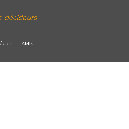
s décideurs
Débats
AMtv