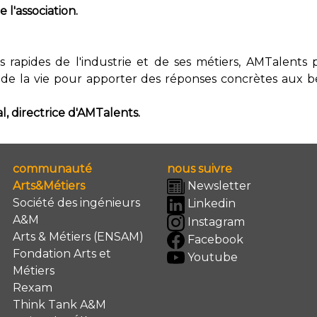
l'association.
s rapides de l'industrie et de ses métiers, AMTalents 
 de la vie pour apporter des réponses concrètes aux be
l, directrice d'AMTalents.
communauté
nous suivre
Arts&Métiers
Newsletter
Société des ingénieurs
Linkedin
A&M
Instagram
Arts & Métiers (ENSAM)
Facebook
Fondation Arts et
Youtube
Métiers
Rexam
Think Tank A&M