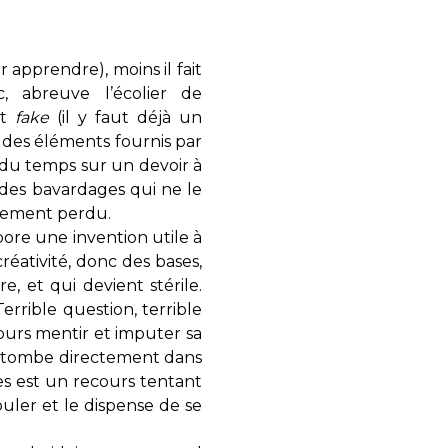
r apprendre), moins il fait
c, abreuve l’écolier de
et
fake
(il y faut déjà un
» des éléments fournis par
 du temps sur un devoir à
des bavardages qui ne le
blement perdu.
abore une invention utile à
éativité, donc des bases,
, et qui devient stérile.
Terrible question, terrible
ours mentir et imputer sa
, on tombe directement dans
res est un recours tentant
fouler et le dispense de se