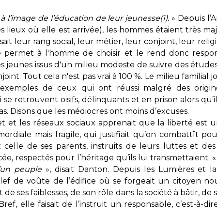
 l’image de l’éducation de leur jeunesse(1).
» Depuis l’A
s lieux où elle est arrivée), les hommes étaient très ma
t leur rang social, leur métier, leur conjoint, leur religi
e permet à l'homme de choisir et le rend donc respon
 jeunes issus d'un milieu modeste de suivre des études. 
joint. Tout cela n'est pas vrai à 100 %. Le milieu familial 
exemples de ceux qui ont réussi malgré des origine
se retrouvent oisifs, délinquants et en prison alors qu’i
s. Disons que les médiocres ont moins d’excuses.
 et les réseaux sociaux apprenait que la liberté est un
mordiale mais fragile, qui justifiait qu’on combattît pour
: celle de ses parents, instruits de leurs luttes et des
cée, respectés pour l’héritage qu’ils lui transmettaient. 
d’un peuple
», disait Danton. Depuis les Lumières et la
clef de voûte de l’édifice où se forgeait un citoyen nou
de ses faiblesses, de son rôle dans la société à bâtir, de 
ref, elle faisait de l’instruit un responsable, c’est-à-di