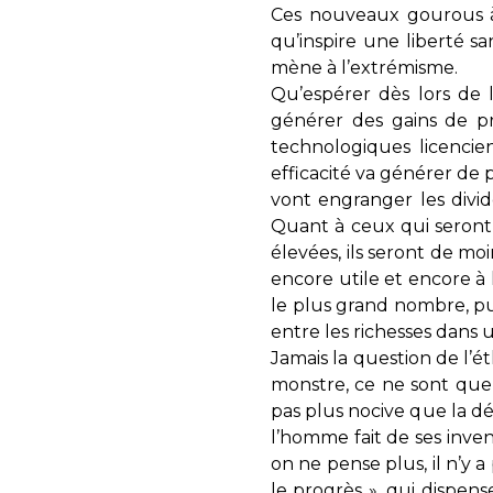
Ces nouveaux gourous à 
qu’inspire une liberté sa
mène à l’extrémisme.
Qu’espérer dès lors de l
générer des gains de pr
technologiques licencie
efficacité va générer de 
vont engranger les divid
Quant à ceux qui seront 
élevées, ils seront de m
encore utile et encore à
le plus grand nombre, pu
entre les richesses dans 
Jamais la question de l’é
monstre, ce ne sont que
pas plus nocive que la d
l’homme fait de ses inven
on ne pense plus, il n’y a
le progrès », qui dispens