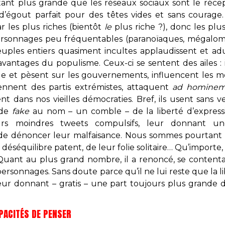
tant plus grande que les réseaux sociaux sont le réce
’égout parfait pour des têtes vides et sans courage
r les plus riches (bientôt
le
plus riche ?), donc les plu
 personnages peu fréquentables (paranoïaques, mégalo
euples entiers quasiment incultes applaudissent et adu
 avantages du populisme. Ceux-ci se sentent des ailes :
e et pèsent sur les gouvernements, influencent les 
iennent des partis extrémistes, attaquent
ad homine
 dans nos vieilles démocraties. Bref, ils usent sans v
 de
fake
au nom – un comble – de la liberté d’expressi
urs moindres tweets compulsifs, leur donnant un
de dénoncer leur malfaisance. Nous sommes pourtant 
 déséquilibre patent, de leur folie solitaire… Qu’importe
 Quant au plus grand nombre, il a renoncé, se contenta
 personnages. Sans doute parce qu’il ne lui reste que l
 leur donnant – gratis – une part toujours plus grande
PACITÉS DE PENSER