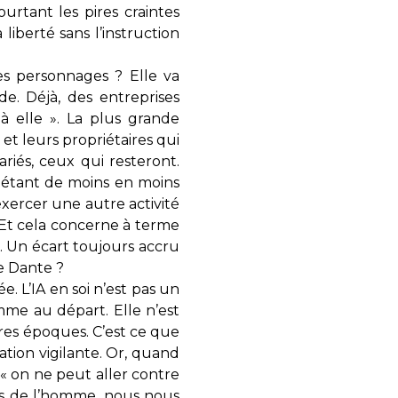
rtant les pires craintes
liberté sans l’instruction
ces personnages ? Elle va
e. Déjà, des entreprises
à elle ». La plus grande
et leurs propriétaires qui
riés, ceux qui resteront.
s étant de moins en moins
xercer une autre activité
 Et cela concerne à terme
. Un écart toujours accru
e Dante ?
. L’IA en soi n’est pas un
me au départ. Elle n’est
res époques. C’est ce que
ation vigilante. Or, quand
: « on ne peut aller contre
grès de l’homme, nous nous