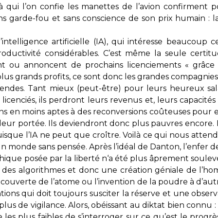
qui l’on confie les manettes de l’avion confirment pou
ns garde-fou et sans conscience de son prix humain : la 
’intelligence artificielle (IA), qui intéresse beaucoup 
oductivité considérables. C’est même la seule certitud
nt ou annoncent de prochains licenciements « grâce 
plus grands profits, ce sont donc les grandes compagnies 
endes. Tant mieux (peut-être) pour leurs heureux sala
licenciés, ils perdront leurs revenus et, leurs capacité
oins en moins aptes à des reconversions coûteuses pour e
 leur portée. Ils deviendront donc plus pauvres encore.
isque l’IA ne peut que croître. Voilà ce qui nous attend
un monde sans pensée. Après l’idéal de Danton, l’enfer d
thique posée par la liberté n‘a été plus âprement soulevée
 des algorithmes et donc une création géniale de l’hom
écouverte de l’atome ou l’invention de la poudre à d’aut
tions qui doit toujours susciter la réserve et une observ
 plus de vigilance. Alors, obéissant au diktat bien connu 
e les plus faibles de s’interroger sur ce qu’est le pro