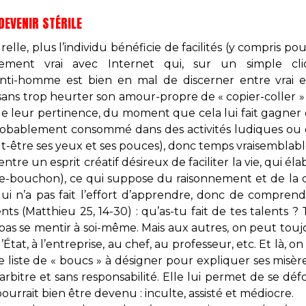
DEVENIR STÉRILE
elle, plus l’individu bénéficie de facilités (y compris pou
ièrement vrai avec Internet qui, sur un simple cli
enti-homme est bien en mal de discerner entre vrai 
t sans trop heurter son amour-propre de « copier-coller 
 de leur pertinence, du moment que cela lui fait gagner
obablement consommé dans des activités ludiques ou 
ut-être ses yeux et ses pouces), donc temps vraisembla
entre un esprit créatif désireux de faciliter la vie, qui él
ire-bouchon), ce qui suppose du raisonnement et de la cr
ui n’a pas fait l’effort d’apprendre, donc de comprendre
nts (Matthieu 25, 14-30) : qu’as-tu fait de tes talents ? 
pas se mentir à soi-même. Mais aux autres, on peut touj
 l’État, à l’entreprise, au chef, au professeur, etc. Et là
e liste de « boucs » à désigner pour expliquer ses misè
 arbitre et sans responsabilité. Elle lui permet de se dé
ourrait bien être devenu : inculte, assisté et médiocre.