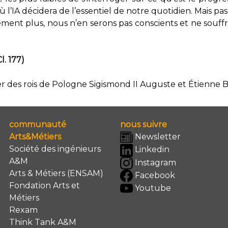
l’IA décidera de l’essentiel de notre quotidien. Mais pas
ment plus, nous n’en serons pas conscients et ne souffr
l. 177)
ler des rois de Pologne Sigismond II Auguste et Étienne 
communauté
nous suivre
Arts&Métiers
Newsletter
Société des ingénieurs
Linkedin
A&M
Instagram
Arts & Métiers (ENSAM)
Facebook
Fondation Arts et
Youtube
Métiers
Rexam
Think Tank A&M