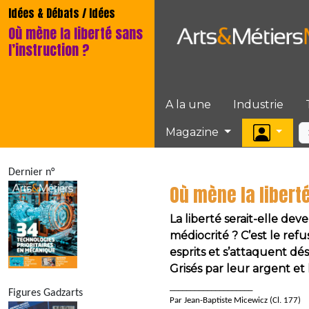
Idées & Débats / Idées
Où mène la liberté sans
l’instruction ?
A la une
Industrie
Magazine
Dernier n°
Où mène la liberté
La liberté serait-elle de
médiocrité ? C’est le refu
esprits et s’attaquent dé
Grisés par leur argent et
____________________
Figures Gadzarts
Par Jean-Baptiste Micewicz (Cl. 177)