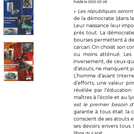
Publié le 2025-02-26
«
Les républiques seront à
de la démocratie (dans le
Leur naissance leur imposai
près tout. La démocrati
bourses permettent à des
carcan. On choisit son con
ou moins atténué. Les 
inversement, de ceux qui 
d’atouts, ne manquent pa
L’homme d’avant Internet
d’efforts, une valeur pri
révélée par l’éducation 
maîtres à l’école et au ly
est le premier besoin 
garantie à tous était la 
conscient de ses atouts et 
ses devoirs envers tous. B
libre qui soit.