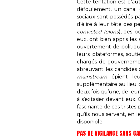
Cette tentation est d’au
défoulement, un canal d
sociaux sont possédés pa
d’élire à leur tête des
convicted felons
), des p
eux, ont bien appris les
ouvertement de politiqu
leurs plateformes, sout
chargés de gouvernement
abreuvant les candides
mainstream
épient le
supplémentaire au lieu 
deux fois qu’une, de leur
à s’extasier devant eux.
fascinante de ces tristes
qu’ils nous servent, en
disponible.
PAS DE VIGILANCE SANS CA