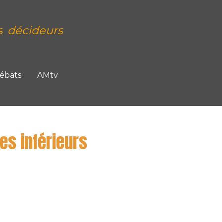
s décideurs
Débats
AMtv
s inférieurs