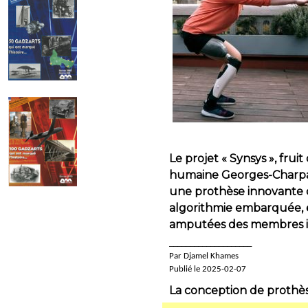
Le projet « Synsys », fru
humaine Georges-Charpak (
une prothèse innovante c
algorithmie embarquée, e
amputées des membres in
____________________
Par Djamel Khames
Publié le 2025-02-07
La conception de prothèse