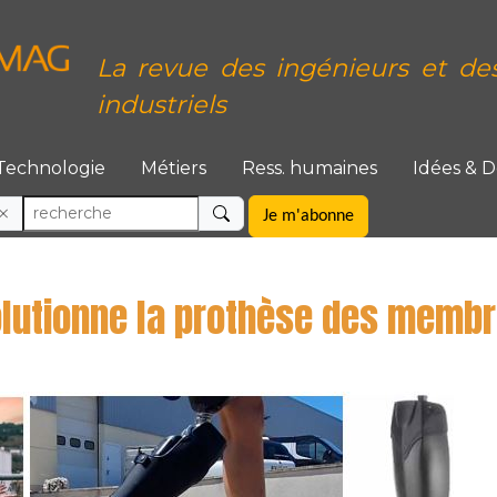
La revue des ingénieurs et de
industriels
Technologie
Métiers
Ress. humaines
Idées & 
Je m'abonne
lutionne la prothèse des membre