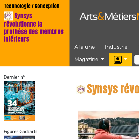
Technologie / Conception
Synsys
révolutionne la
prothèse des membres
inférieurs
A la une
Industrie
Magazine
Dernier n°
Synsys révo
Figures Gadzarts