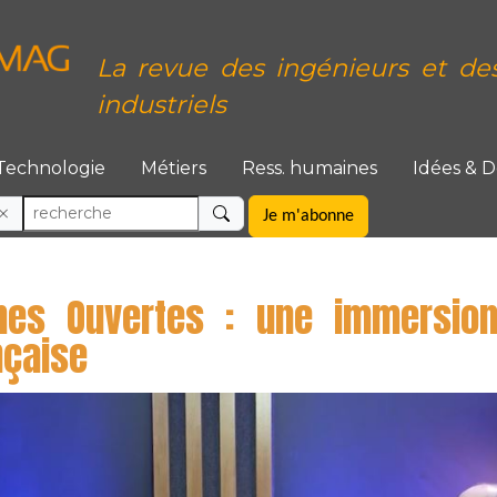
La revue des ingénieurs et de
industriels
Technologie
Métiers
Ress. humaines
Idées & 
Je m'abonne
nes Ouvertes : une immersion
nçaise