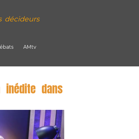
s décideurs
Débats
AMtv
 inédite dans