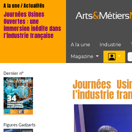
A la une / Actualités
Journées Usines
Ouvertes : une
immersion inédite dans
l’industrie française
A la une
Industrie
Magazine
Dernier n°
Journées Usi
l’industrie fra
Figures Gadzarts