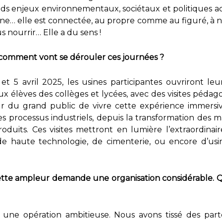
ds enjeux environnementaux, sociétaux et politiques act
e… elle est connectée, au propre comme au figuré, à no
s nourrir… Elle a du sens !
omment vont se dérouler ces journées ?
et 5 avril 2025, les usines participantes ouvriront le
x élèves des collèges et lycées, avec des visites pédago
ur du grand public de vivre cette expérience immersive
es processus industriels, depuis la transformation des 
oduits. Ces visites mettront en lumière l’extraordinair
se de haute technologie, de cimenterie, ou encore d’usi
tte ampleur demande une organisation considérable. Qu
 une opération ambitieuse. Nous avons tissé des parte