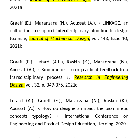
teams »,
Journal of Mechanical Design,
vol. 143, Issue 4,
2021a
Graeff (E.), Maranzana (N.), Aoussat (A.), « LINKAGE, an
online tool to support interdisciplinary biomimetic design
teams »,
Journal of Mechanical Design,
vol. 143, Issue 10,
2021b
Graeff (E.), Letard (A.L.), Raskin (K.), Maranzana (N.),
Aoussat (A.), « Biomimetics, from practical feedback to a
transdisciplinary process »,
Research in Engineering
Design,
vol. 32, p. 349-375, 2021c.
Letard (A.), Graeff (E.), Maranzana (N.), Raskin (K.),
Aoussat (A.), «
How do designers impact the biomimetic
concepts typology? »,
International Conference on
Engineering and Product Design Education, Herning, 2020