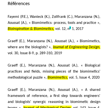
Références
Fayemi (P.E.), Wanieck (K.), Zollfrank (C.), Maranzana (N.),
Aoussat (A.), «
Biomimetics: process, tools and practice »,
o
Bioinspiration & Biomimetics,
vol. 12, n
1, 2017
Graeff (E.), Maranzana (N.), Aoussat (A.), «
Biomimetics,
where are the biologists? »,
Journal of Engineering Design
,
vol. 30, Issue 8-9, p. 289-310, 2019
Graeff (E.), Maranzana (N.), Aoussat (A.), « Biological
practices and fields, missing pieces of the biomimetics’
methodological puzzle »,
Biomimetics,
vol. 5, Issue 4, 2020
Graeff (E.), Maranzana (N.), Aoussat (A.),
«
A shared
framework of reference, a first step towards engineers'
and biologists' synergic reasoning in biomimetic design