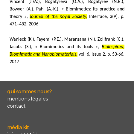
Vincent (J.F.V.), Bogatyreva (O.A.), Bogatyrev (N.R.),
Bowyer (A.), Pahl (A.-K.), « Biomimetics: its practice and
theory »,
Journal of the Royal Society,
Interface, 3(9), p.
471–482, 2006
Wanieck (K.), Fayemi (P.E.), Maranzana (N.), Zollfrank (C.),
Jacobs (S.), « Biomimetics and its tools »,
Bioinspired,
Biomimetic and Nanobiomaterials,
vol. 6, Issue 2, p. 53-66,
2017
qui sommes nous?
mentions légales
contact
média kit