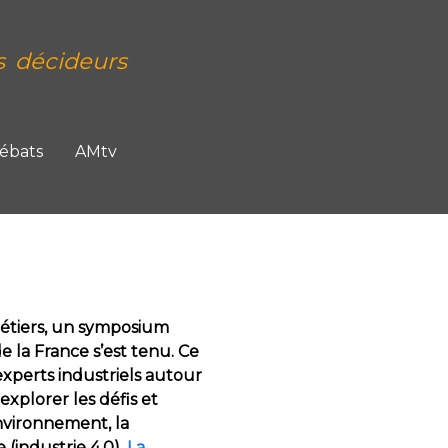
s décideurs
Débats
AMtv
étiers, un symposium
e la France s’est tenu. Ce
xperts industriels autour
xplorer les défis et
environnement, la
 (industrie 4.0).
La