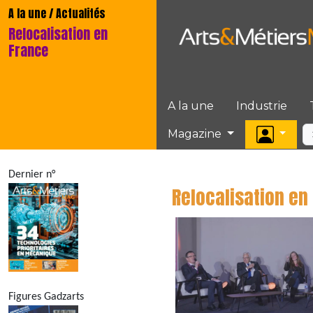
A la une / Actualités
Relocalisation en
France
A la une
Industrie
Magazine
Dernier n°
Relocalisation en
Figures Gadzarts