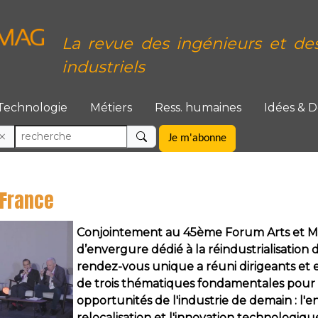
La revue des ingénieurs et de
industriels
Technologie
Métiers
Ress. humaines
Idées & 
Je m'abonne
 France
Conjointement au 45ème Forum Arts et M
d’envergure dédié à la réindustrialisation d
rendez-vous unique a réuni dirigeants et e
de trois thématiques fondamentales pour e
opportunités de l'industrie de demain : l'
relocalisation et l'innovation technologique