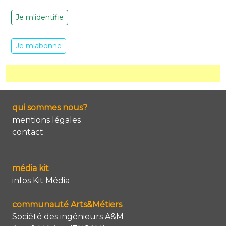
Je m'identifie
Je m'abonne
.
qui sommes nous?
mentions légales
contact
média kit
infos Kit Média
communauté Arts&Métiers
Société des ingénieurs A&M