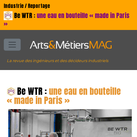
Industrie / Reportage
Be WTR :
une eau en bouteille « made in Paris
»
La revue des ingénieurs et des décideurs industriels
Be WTR :
une eau en bouteille
« made in Paris »