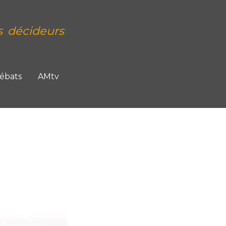
s décideurs
Débats
AMtv