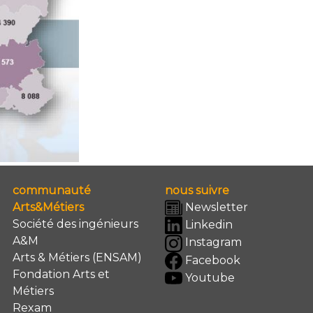
communauté
nous suivre
Arts&Métiers
Newsletter
Société des ingénieurs
Linkedin
A&M
Instagram
Arts & Métiers (ENSAM)
Facebook
Fondation Arts et
Youtube
Métiers
Rexam