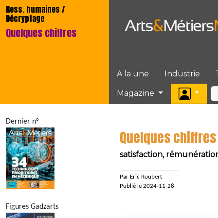
Ress. humaines /
Décryptage
Quelques chiffres
A la une
Industrie
Magazine
Dernier n°
Quelques chiffres
satisfaction, rémunératio
____________________
Par Eric Roubert
Publié le 2024-11-28
Figures Gadzarts