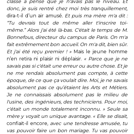
classe a pensé que je n'avais pas le niveau. Et
donc, je suis rentré chez moi très tranquillement,
dira-t-il d’un air amusé
. Et puis ma mère m'a dit :
“Tu devrais tout de même aller t'inscrire toi-
même.” Alors j'ai été là-bas. C'était le temps de M.
Bonnefous, directeur du campus de Paris. On m'a
fait extrêmement bon accueil. On m'a dit, bien sûr.
Et j'ai été reçu premier ! »
Mais le jeune homme
n’en retira ni plaisir ni déplaisir.
« Parce que je ne
savais pas si c'était une erreur ou autre chose. Et je
ne me rendais absolument pas compte, à cette
époque, de ce que ça voulait dire. Moi, je ne savais
absolument pas ce qu’étaient les Arts et Métiers.
Je ne connaissais absolument pas le milieu de
l'usine, des ingénieurs, des techniciens. Pour moi,
c'était un monde totalement inconnu. » Seule sa
mère y voyait un unique avantage. « Elle se disait,
confiait-il encore
, avec une tendresse amusée, tu
vas pouvoir faire un bon mariage. Tu vas pouvoir