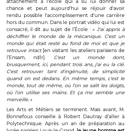
attachement à l'école qui a su lui donner sa
chance et peut aujourd'hui se réjouir d'avoir
rendu possible l'accomplissement d'une carrière
hors du commun. Dans le portrait vidéo qui lui est
consacré, il dit au sujet de l’École : «
J'ai appris à
déchiffrer le monde de la mécanique. C'est un
monde qui était resté au fond de moi et que je
retrouve intact
[en visitant les ateliers parisiens de
l’Ensam, ndlr].
C'est un monde dont,
brusquement, ici, pendant trois ans, j'ai eu la clé.
C'est retrouver tant d'ingénuité, de simplicité
quand on est dedans. En même temps, c'est le
monde, tout de même, où l’on se salit les doigts,
où l’on utilise ses mains. Et ça me semble une
merveille.
»
Les Arts et Métiers se terminent. Mais avant, M.
Bonnefous conseille à Robert Dautray d’aller à
Polytechnique. Après un an de préparation au
lycée
parisien Louis-le-Grand,
le jeune homme est