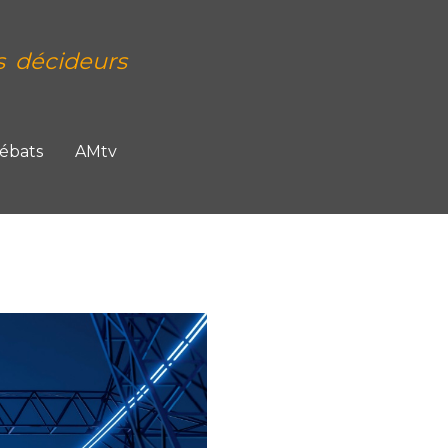
s décideurs
Débats
AMtv