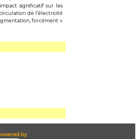
pact significatif sur les
irculation de l’électricité
ugmentation, forcément v
owered by