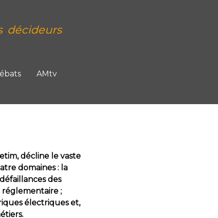
s décideurs
Débats
AMtv
tim, décline le vaste
tre domaines : la
 défaillances des
t réglementaire ;
riques électriques et,
étiers.