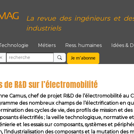
La revue des ingénieurs et de
industriels
Technologie
Métiers
Ress. humaines
Idées & 
Je m'abonne
 de R&D sur l’électromobilité
nne Camus, chef de projet R&D de l’électromobilité au Ce
ramme des nombreux champs de l’électrification en qua
rmination des cycles de vie, des profils de mission et des
osants électrifiés ; la veille technologique, normative e
génierie et les essais sur composants, systèmes et périphé
n, l’industrialisation des composants et la mutation des m