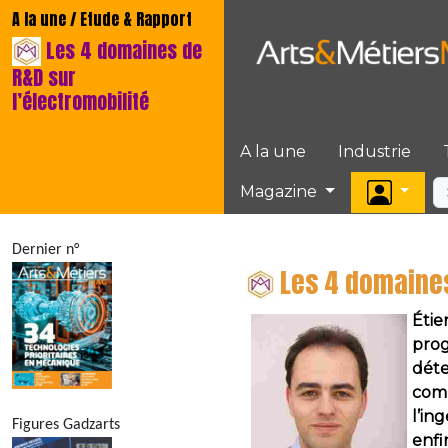
A la une / Etude & Rapport
Les 4 domaines de
R&D sur
l’électromobilité
A la une
Industrie
Magazine
Dernier n°
Les 4 domaines
Étie
prog
déte
comp
l’in
Figures Gadzarts
enfi