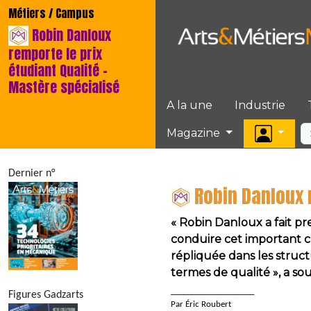
Métiers / Campus
Robin Danloux
remporte le prix
étudiant Qualité –
Mastère spécialisé
A la une
Industrie
Magazine
Dernier n°
Robin Danloux 
« Robin Danloux a fait pr
conduire cet important c
répliquée dans les struc
termes de qualité », a sou
____________________
Figures Gadzarts
Par Éric Roubert