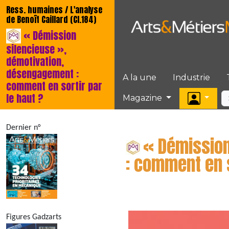
Ress. humaines / L'analyse
de Benoît Caillard (Cl.184)
« Démission
silencieuse »,
démotivation,
désengagement :
A la une
Industrie
comment en sortir par
le haut ?
Magazine
Dernier n°
« Démission
: comment en s
Figures Gadzarts