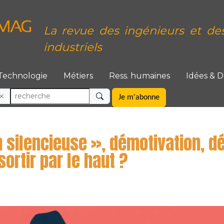
La revue des ingénieurs et de
industriels
Technologie
Métiers
Ress. humaines
Idées & 
Je m'abonne
 silencieuse », démotivation, 
ortir par le haut ?