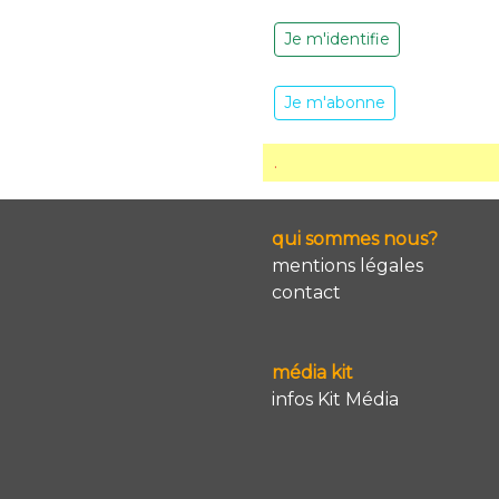
Je m'identifie
Je m'abonne
.
qui sommes nous?
mentions légales
contact
média kit
infos Kit Média