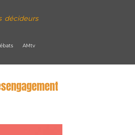
s décideurs
Débats
AMtv
désengagement