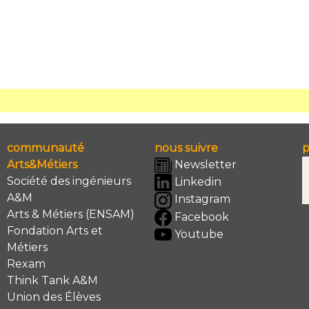
communauté
nous suivre
p
Arts&Métiers
Newsletter
Société des ingénieurs
Linkedin
A&M
Instagram
Arts & Métiers (ENSAM)
Facebook
Fondation Arts et
Youtube
Métiers
Rexam
Think Tank A&M
Union des Élèves