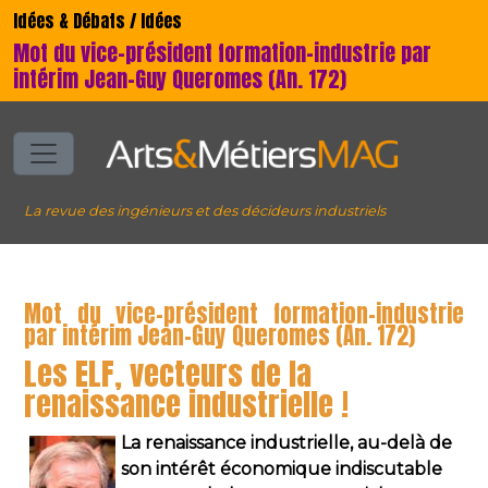
Idées & Débats / Idées
Mot du vice-président formation-industrie par
intérim Jean-Guy Queromes (An. 172)
La revue des ingénieurs et des décideurs industriels
Mot du vice-président formation-industrie
par intérim Jean-Guy Queromes (An. 172)
Les ELF, vecteurs de la
renaissance industrielle !
La renaissance industrielle, au-delà de
son intérêt économique indiscutable