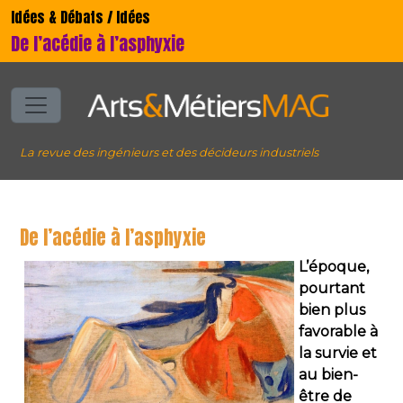
Idées & Débats / Idées
De l’acédie à l’asphyxie
La revue des ingénieurs et des décideurs industriels
De l’acédie à l’asphyxie
L’époque,
pourtant
bien plus
favorable à
la survie et
au bien-
être de