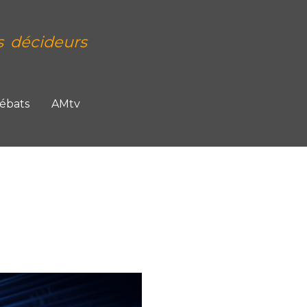
s décideurs
Débats
AMtv