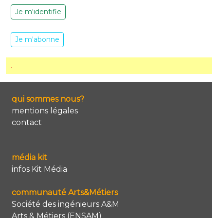
Je m'identifie
Je m'abonne
.
qui sommes nous?
mentions légales
contact
média kit
infos Kit Média
communauté Arts&Métiers
Société des ingénieurs A&M
Arts & Métiers (ENSAM)