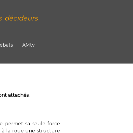
s décideurs
Débats
AMtv
ont attachés.
le permet sa seule force
r à la roue une structure