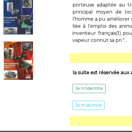
porteuse adaptée au tra
principal moyen de loc
l’homme a pu améliorer s
liée à l’emploi des ani
inventeur français(1) po
vapeur connut sa pri "...
.
la suite est réservée aux
Je m'identifie
Je m'abonne
.