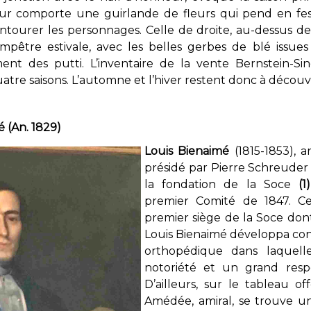
ieur comporte une guirlande de fleurs qui pend en fest
entourer les personnages. Celle de droite, au-dessus de 
être estivale, avec les belles gerbes de blé issues d
ent des putti. L’inventaire de la vente Bernstein-Si
quatre saisons. L’automne et l’hiver restent donc à découvr
é (An. 1829)
Louis Bienaimé
(1815-1853), 
présidé par Pierre Schreuder
la fondation de la Soce
(1)
premier Comité de 1847. Ce
premier siège de la Soce dont 
Louis Bienaimé développa con
orthopédique dans laquell
notoriété et un grand res
D’ailleurs, sur le tableau of
Amédée, amiral, se trouve u