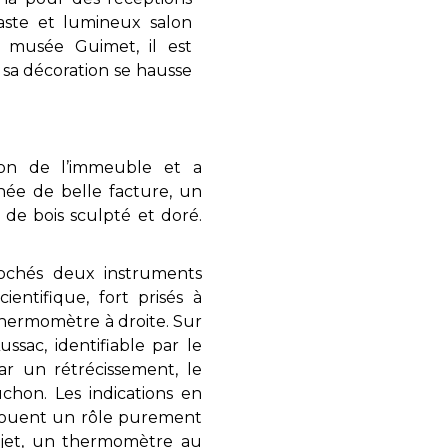
aste et lumineux salon
e musée Guimet, il est
 sa décoration se hausse
on de l’immeuble et a
ée de belle facture, un
de bois sculpté et doré.
rochés deux instruments
entifique, fort prisés à
hermomètre à droite. Sur
sac, identifiable par le
ar un rétrécissement, le
chon. Les indications en
» jouent un rôle purement
objet, un thermomètre au