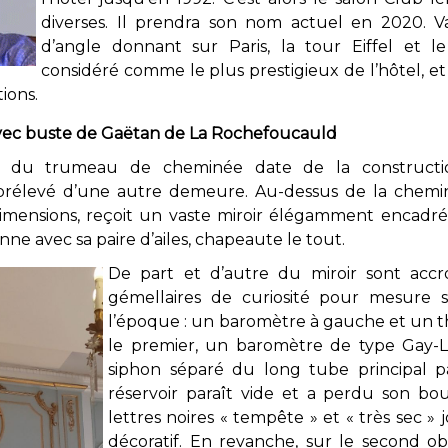
diverses. Il prendra son nom actuel en 2020. V
d’angle donnant sur Paris, la tour Eiffel et l
considéré comme le plus prestigieux de l’hôtel, et
ions.
ec buste de Gaëtan de La Rochefoucauld
x du trumeau de cheminée date de la constructi
prélevé d’une autre demeure. Au-dessus de la chemin
mensions, reçoit un vaste miroir élégamment encadré 
ne avec sa paire d’ailes, chapeaute le tout.
De part et d’autre du miroir sont acc
gémellaires de curiosité pour mesure sci
l’époque : un baromètre à gauche et un t
le premier, un baromètre de type Gay-Lus
siphon séparé du long tube principal p
réservoir paraît vide et a perdu son bou
lettres noires « tempête » et « très sec 
décoratif. En revanche, sur le second 