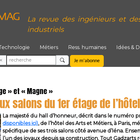
La revue des ingénieurs et de
industriels
Technologie
Métiers
Ress. humaines
Idées & 
Je m'abonne
âge » et « Magne »
eux salons du 1er étage de l’hôtel
La majesté du hall d’honneur, décrit dans le numéro 
disponibles ici)
, de l’hôtel des Arts et Métiers, à Paris, 
spécifique de ses trois salons côté avenue d’Iéna. Ense
l’un des joyaux depuis sa construction. Tout Gadzarts rêv