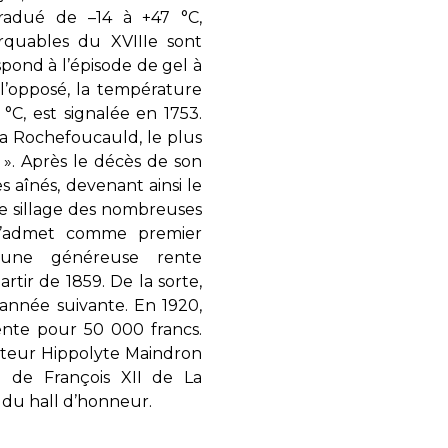
radué de –14 à +47 °C,
rquables du XVIIIe sont
spond à l’épisode de gel à
 l’opposé, la température
°C, est signalée en 1753.
a Rochefoucauld, le plus
 ». Après le décès de son
es aînés, devenant ainsi le
 le sillage des nombreuses
l’admet comme premier
’une généreuse rente
tir de 1859. De la sorte,
’année suivante. En 1920,
ente pour 50 000 francs.
pteur Hippolyte Maindron
 de François XII de La
 du hall d’honneur.