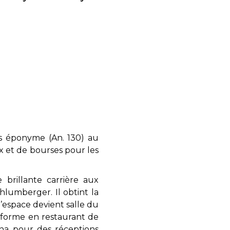
s éponyme (An. 130) au
x et de bourses pour les
 brillante carrière aux
hlumberger. Il obtint la
 l’espace devient salle du
ansforme en restaurant de
Iéna pour des réceptions