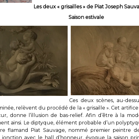
Les deux « grisailles » de Piat Joseph Sauv
anière Saison estivale
Ces deux scènes, au-dessu
inée, relèvent du procédé de la « grisaille ». Cet artifi
cur, donne l’illusion de bas-relief. Afin d’être à la 
ornent ainsi. Le diptyque, élément probable d’un polyptyq
tre flamand Piat Sauvage, nommé premier peintre de
jonction avec le hall d’honneur, évoque la saison prin