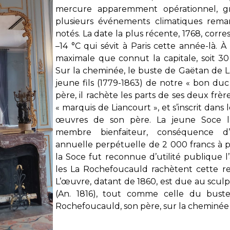
mercure apparemment opérationnel, g
plusieurs événements climatiques rema
notés. La date la plus récente, 1768, corre
–14 °C qui sévit à Paris cette année-là. À
maximale que connut la capitale, soit 30 
Sur la cheminée, le buste de Gaëtan de L
jeune fils (1779-1863) de notre « bon duc
père, il rachète les parts de ses deux frèr
« marquis de Liancourt », et s’inscrit dans
œuvres de son père. La jeune Soce 
membre bienfaiteur, conséquence d
annuelle perpétuelle de 2 000 francs à par
la Soce fut reconnue d’utilité publique l
les La Rochefoucauld rachètent cette r
L’œuvre, datant de 1860, est due au scul
(An. 1816), tout comme celle du buste
Rochefoucauld, son père, sur la cheminée