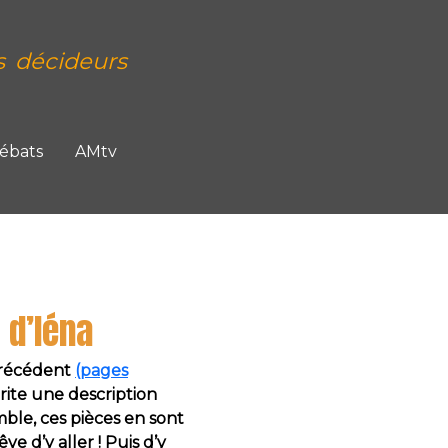
s décideurs
Débats
AMtv
 d’Iéna
précédent
(pages
mérite une description
mble, ces pièces en sont
e d’y aller ! Puis d’y