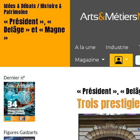
Idées & Débats / Histoire &
Patrimoine
« Président », «
Delâge » et « Magne
»
A la une
Industrie
Magazine
Dernier n°
« Président », « Del
Trois prestigi
Figures Gadzarts