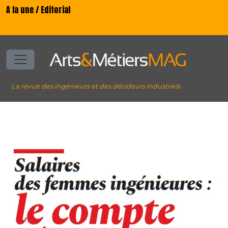
A la une / Editorial
La revue des ingénieurs et des décideurs industriels