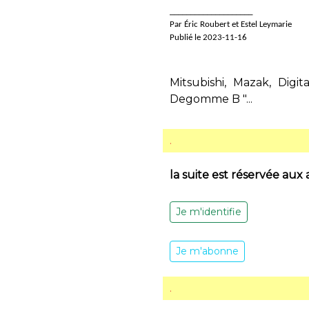
____________________
Par Éric Roubert et Estel Leymarie
Publié le 2023-11-16
Mitsubishi, Mazak, Dig
Degomme B "...
.
la suite est réservée aux
Je m'identifie
Je m'abonne
.