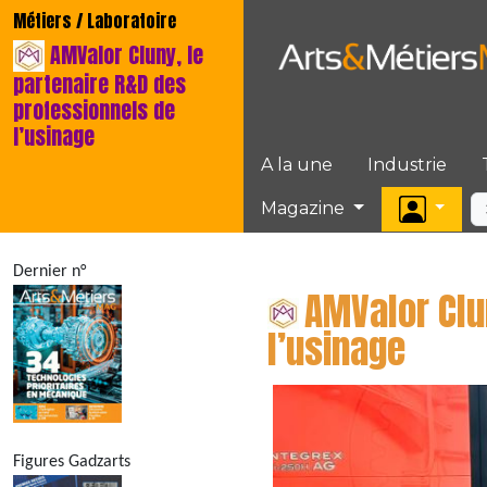
Métiers / Laboratoire
AMValor Cluny, le
partenaire R&D des
professionnels de
l’usinage
A la une
Industrie
Magazine
Dernier n°
AMValor Clu
l’usinage
Figures Gadzarts