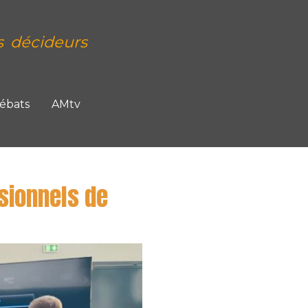
s décideurs
Débats
AMtv
sionnels de