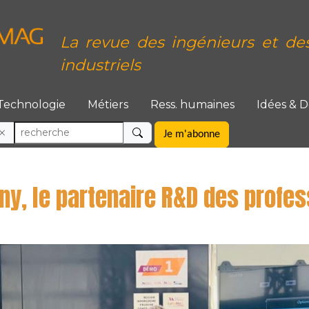
La revue des ingénieurs et de
industriels
Technologie
Métiers
Ress. humaines
Idées & 
Je m'abonne
ny, le partenaire R&D des profes