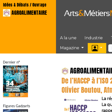
Idées & Débats / Ouvrage
AGROALIMENTAIRE
A la une
Industrie
Magazine
Dernier n°
AGROALIMENTAI
De l’HACCP à l’IS
Olivier Boutou, Af
La ré
La qu
Figures Gadzarts
rappe