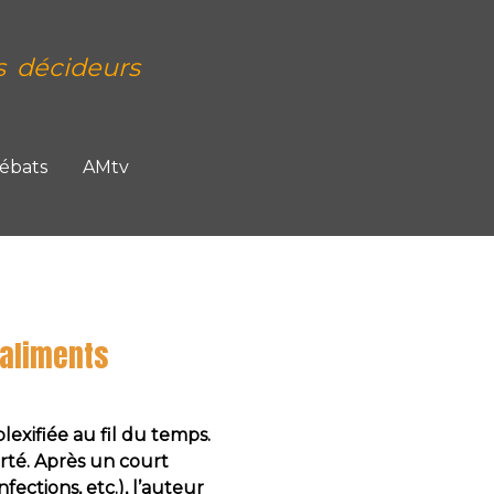
s décideurs
Débats
AMtv
 aliments
lexifiée au fil du temps.
rté. Après un court
ections, etc.), l’auteur