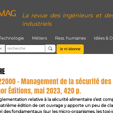
La revue des ingénieurs et de
industriels
Technologie
Métiers
Ress. humaines
Idées & 
Je m'abonne
RE
O 22000 – Management de la sécurité des
nor Éditions, mai 2023, 420 p.
glementation relative à la sécurité alimentaire s’est comp
atrième édition de cet ouvrage y apporte un peu de cla
l des fondamentaux (sur les micro-organismes, les toxi-inf