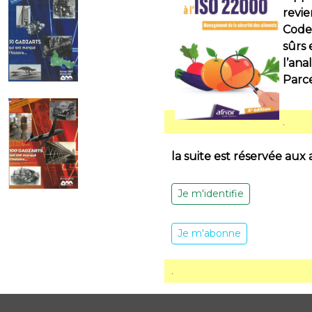
revie
Codex
sûrs 
l’ana
Parce
.
la suite est réservée aux
Je m'identifie
Je m'abonne
.