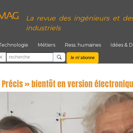
La revue des ingénieurs et de
industriels
Technologie
Métiers
Ress. humaines
Idées & 
Je m'abonne
« Précis » bientôt en version électroniq