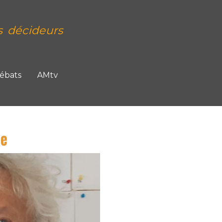
s décideurs
Débats
AMtv
ue