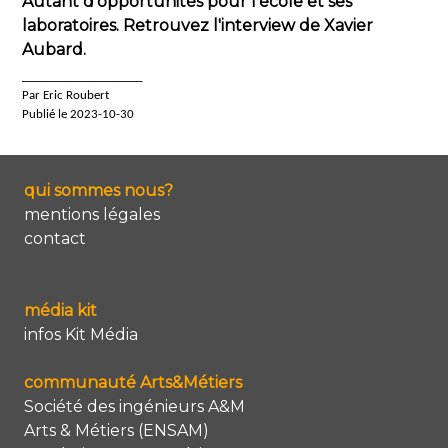
Autant d’opportunités pour l'école et ses
laboratoires. Retrouvez l'interview de Xavier
Aubard.
____________________
Par Eric Roubert
Publié le 2023-10-30
qui sommes nous?
mentions légales
contact
média kit
infos Kit Média
communauté Arts&Métiers
Société des ingénieurs A&M
Arts & Métiers (ENSAM)