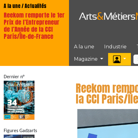
A la une / Actualités
Reekom remporte le 1er
Prix de l’Entrepreneur
de l’Année de la CCI
Paris/Île-de-France
A la une
Industrie
Magazine
Dernier n°
Reekom remport
la CCI Paris/Î
Figures Gadzarts