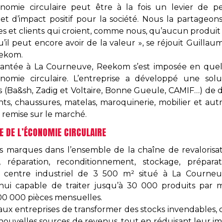
onomie circulaire peut être à la fois un levier de 
e et d’impact positif pour la société. Nous la partageo
es et clients qui croient, comme nous, qu’aucun produit
l peut encore avoir de la valeur », se réjouit Guillaume
eekom.
lantée à La Courneuve, Reekom s’est imposée en qu
nomie circulaire. L’entreprise a développé une solut
(Ba&sh, Zadig et Voltaire, Bonne Gueule, CAMIF…) de 
ts, chaussures, matelas, maroquinerie, mobilier et aut
 remise sur le marché.
E DE L’ÉCONOMIE CIRCULAIRE
arques dans l’ensemble de la chaîne de revalorisation
ge, réparation, reconditionnement, stockage, prép
n centre industriel de 3 500 m² situé à La Courneuv
d’hui capable de traiter jusqu’à 30 000 produits par m
00 000 pièces mensuelles.
x entreprises de transformer des stocks invendables, d
nouvelles sources de revenus, tout en réduisant leur i