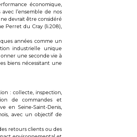
performance économique,
ns avec l’ensemble de nos
 ne devrait être considéré
 Perret du Cray (li.208),
elques années comme un
ion industrielle unique
donner une seconde vie à
res biens nécessitant une
 : collecte, inspection,
aration de commandes et
e en Seine-Saint-Denis,
ois, avec un objectif de
es retours clients ou des
mpact environnemental et