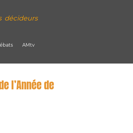
s décideurs
Débats
AMtv
de l’Année de