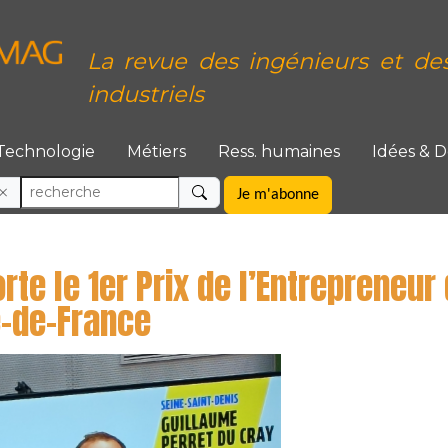
La revue des ingénieurs et de
industriels
Technologie
Métiers
Ress. humaines
Idées & 
Je m'abonne
e le 1er Prix de l’Entrepreneur 
le-de-France