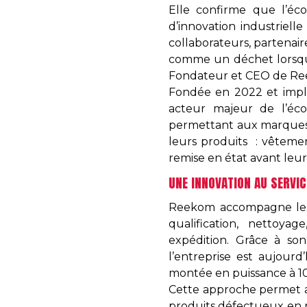
Elle confirme que l’éc
d’innovation industriell
collaborateurs, partenair
comme un déchet lorsqu’i
Fondateur et CEO de R
Fondée en 2022 et imp
acteur majeur de l’éco
permettant aux marques 
leurs produits : vêtemen
remise en état avant leur
UNE INNOVATION AU SERVIC
Reekom accompagne les m
qualification, nettoya
expédition. Grâce à so
l’entreprise est aujour
montée en puissance à 1
Cette approche permet au
produits défectueux en 