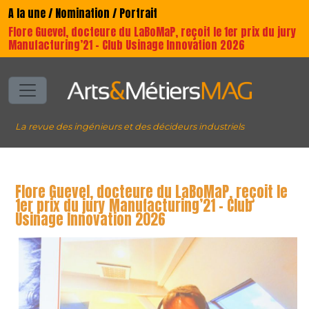
A la une / Nomination / Portrait
Flore Guevel, docteure du LaBoMaP, reçoit le 1er prix du jury
Manufacturing’21 – Club Usinage Innovation 2026
La revue des ingénieurs et des décideurs industriels
Flore Guevel, docteure du LaBoMaP, reçoit le
1er prix du jury Manufacturing’21 – Club
Usinage Innovation 2026