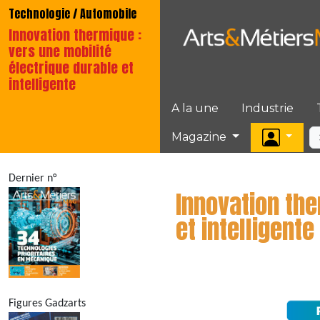
Technologie / Automobile
Innovation thermique :
vers une mobilité
électrique durable et
intelligente
A la une
Industrie
Magazine
Dernier n°
Innovation the
et intelligente
Figures Gadzarts