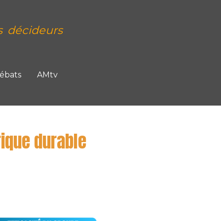
s décideurs
Débats
AMtv
rique durable