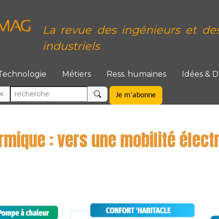
La revue des ingénieurs et de
industriels
Technologie
Métiers
Ress. humaines
Idées & 
Je m'abonne
rmique : vers une mobilité élect