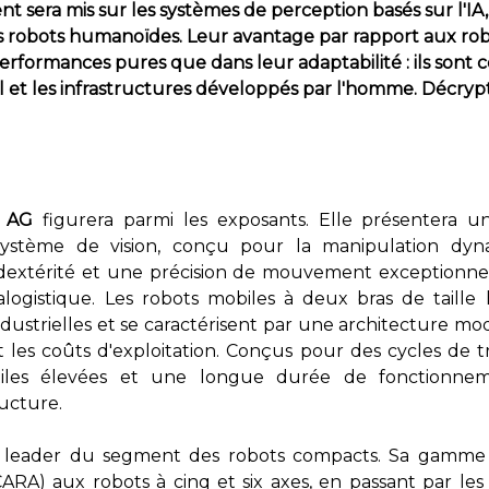
ent sera mis sur les systèmes de perception basés sur l'I
 robots humanoïdes. Leur avantage par rapport aux robot
erformances pures que dans leur adaptabilité : ils sont c
vail et les infrastructures développés par l'homme. Décryp
c AG
figurera parmi les exposants. Elle présentera 
système de vision, conçu pour la manipulation dyn
extérité et une précision de mouvement exceptionnell
logistique. Les robots mobiles à deux bras de taill
ustrielles et se caractérisent par une architecture mod
les coûts d'exploitation. Conçus pour des cycles de tra
tiles élevées et une longue durée de fonctionnem
ructure.
leader du segment des robots compacts. Sa gamme 
ARA) aux robots à cinq et six axes, en passant par les r