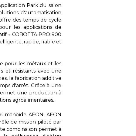
'Application Park du salon
utions d'automatisation
offre des temps de cycle
our les applications de
boratif « COBOTTA PRO 900
ligente, rapide, fiable et
le pour les métaux et les
s et résistants avec une
s, la fabrication additive
emps d'arrêt. Grâce à une
 permet une production à
ions agroalimentaires.
ot humanoïde AEON. AEON
le de mission piloté par
Cette combinaison permet à