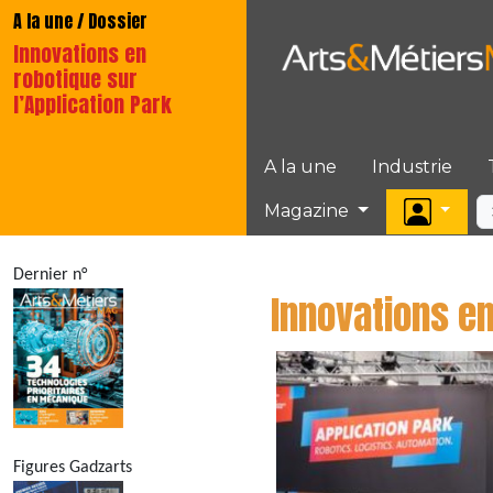
A la une / Dossier
Innovations en
robotique sur
l’Application Park
A la une
Industrie
Magazine
Dernier n°
Innovations en
Figures Gadzarts