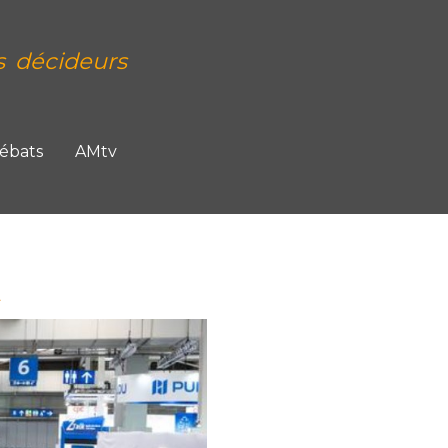
s décideurs
Débats
AMtv