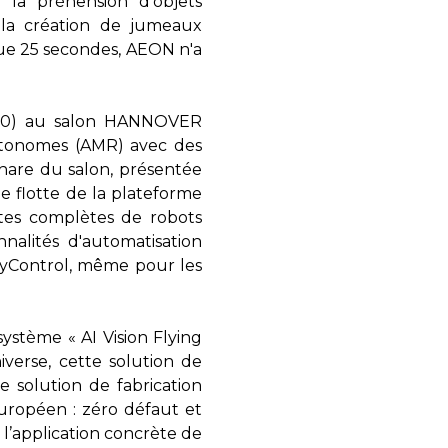
e la préhension d'objets
 la création de jumeaux
e 25 secondes, AEON n'a
300) au salon HANNOVER
utonomes (AMR) avec des
phare du salon, présentée
de flotte de la plateforme
ottes complètes de robots
nnalités d'automatisation
 BayControl, même pour les
système « AI Vision Flying
erse, cette solution de
 solution de fabrication
uropéen : zéro défaut et
 l’application concrète de