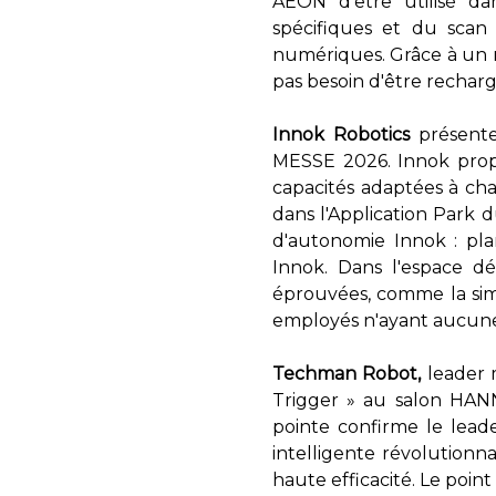
AEON d'être utilisé dan
spécifiques et du scan
numériques. Grâce à un
pas besoin d'être recharg
Innok Robotics
présente
MESSE 2026. Innok prop
capacités adaptées à cha
dans l'Application Park d
d'autonomie Innok : plan
Innok. Dans l'espace déd
éprouvées, comme la simpl
employés n'ayant aucune
Techman Robot,
leader m
Trigger » au salon HAN
pointe confirme le lead
intelligente révolution
haute efficacité. Le poin