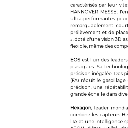
caractérisés par leur vit
HANNOVER MESSE, l'entr
ultra-performantes pour
remarquablement courts
prélèvement et de placem
», doté d'une vision 3D a
flexible, même des compos
EOS
est l'un des leaders
plastiques. Sa technolo
précision inégalée. Des p
(FA) réduit le gaspillag
précision, une répétabi
grande échelle dans dive
Hexagon,
leader mondi
combine les capteurs He
l'IA et une intelligence 