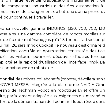
s un large éventail d'applications industrielles : d
 de composants industriels à des fins d'inspection à
 mécanisme de changement de batterie qui ne prend qu
é pour continuer à travailler.
ra sa nouvelle gamme INDUROS (350, 700, 700, 1
ose ainsi une gamme complète de robots mobiles a
que flux de matériaux, jusqu'à 1,3 tonne. L'attraction 
u hall 26, sera Innok Cockpit, le nouveau gestionnaire 
ification, contrôle et optimisation centralisée des fl
ié, les visiteurs pourront découvrir d'autres fonctio
icité et la rapidité d'utilisation de l'interface Innok
 connaissance en robotique.
ondial des robots collaboratifs (cobots), dévoilera son 
NOVER MESSE. Intégrée à la plateforme NVIDIA Omniv
ership de Techman Robot en robotique IA et offre une
naire, parfaitement adaptée aux exigences du marché e
t fort de la démonstration de Techman Robot réside dans