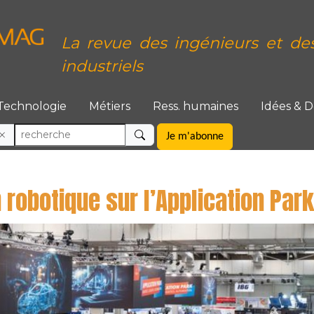
La revue des ingénieurs et de
industriels
Technologie
Métiers
Ress. humaines
Idées & 
Je m'abonne
 robotique sur l’Application Park