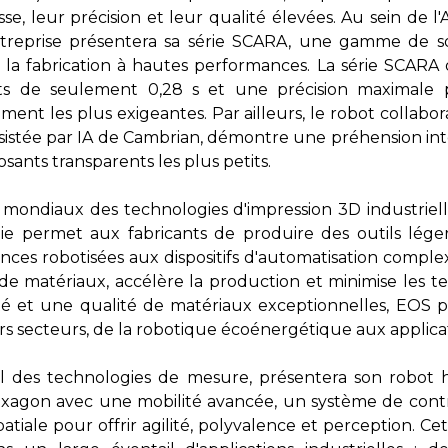
esse, leur précision et leur qualité élevées. Au sein de l
eprise présentera sa série SCARA, une gamme de sol
 la fabrication à hautes performances. La série SCARA 
 de seulement 0,28 s et une précision maximale p
ent les plus exigeantes. Par ailleurs, le robot colla
ssistée par IA de Cambrian, démontre une préhension intel
ants transparents les plus petits.
 mondiaux des technologies d'impression 3D industriel
gie permet aux fabricants de produire des outils léger
inces robotisées aux dispositifs d'automatisation complexe
e de matériaux, accélère la production et minimise les t
lité et une qualité de matériaux exceptionnelles, EOS
rs secteurs, de la robotique écoénergétique aux applicat
al des technologies de mesure, présentera son rob
xagon avec une mobilité avancée, un système de contrô
spatiale pour offrir agilité, polyvalence et perception. 