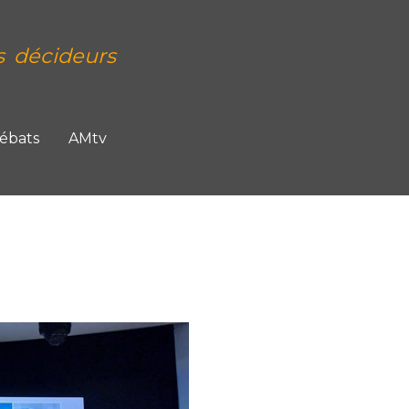
s décideurs
Débats
AMtv