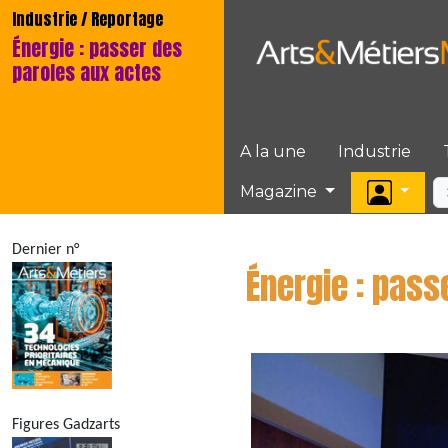
Industrie / Reportage
Énergie : passer des
paroles aux actes
A la une
Industrie
Magazine
Dernier n°
Énergie : pass
Figures Gadzarts