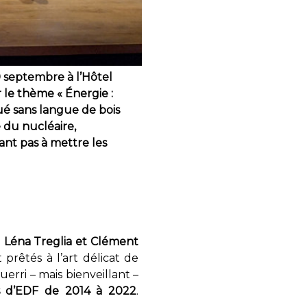
9 septembre à l’Hôtel
r le thème « Énergie :
ué sans langue de bois
e du nucléaire,
tant pas à mettre les
e
Léna Treglia et Clément
t prêtés à l’art délicat de
erri – mais bienveillant –
is d’EDF de 2014 à 2022
.