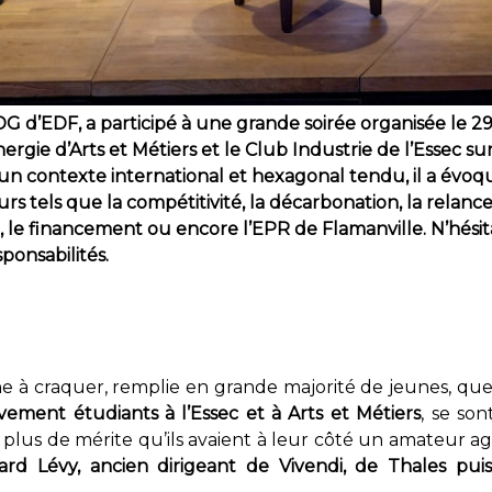
G d’EDF, a participé à une grande soirée organisée le 2
nergie d’Arts et Métiers et le Club Industrie de l’Essec su
 un contexte international et hexagonal tendu, il a évoq
s tels que la compétitivité, la décarbonation, la relanc
te, le financement ou encore l’EPR de Flamanville. N’hési
ponsabilités.
ine à craquer, remplie en grande majorité de jeunes, qu
ivement étudiants à l’Essec et à Arts et Métiers
, se son
t plus de mérite qu’ils avaient à leur côté un amateur agu
ard Lévy, ancien dirigeant de Vivendi, de Thales pu