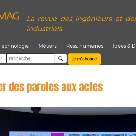
La revue des ingénieurs et de
industriels
Technologie
Métiers
Ress. humaines
Idées & 
Je m'abonne
er des paroles aux actes