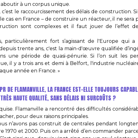
aboutir à un corpus unique.
c’est le raccourcissement des délais de construction. Si
 le cas en France – de construire un réacteur, il ne sera 
uction sont complexes et il faut jouer de l’effet d
s, particulièrement fort s’agissant de l'Europe qui 
depuis trente ans, c'est la main-d'œuvre qualifiée d’ing
 une période de quasi-pénurie. Si l’on suit les per
e, il y a trois ans et demi à Belfort, l'industrie nucléai
haque année en France. »
EPR DE FLAMANVILLE, LA FRANCE EST-ELLE TOUJOURS CAPAB
TRÈS HAUTE QUALITÉ, SANS DÉLAIS NI SURCOÛTS ?
quise. Flamanville a rencontré des difficultés considér
 cacher, pour deux raisons principales.
ous n’avons pas construit de centrales pendant longtem
re 1970 et 2000. Puis on a arrêté d’en commander parce q