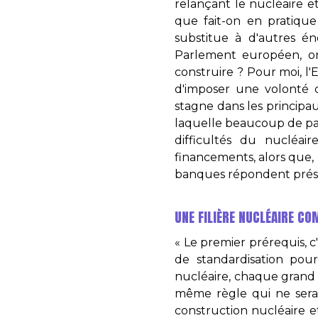
relançant le nucléaire e
que fait-on en pratiqu
substitue à d'autres é
Parlement européen, on
construire ? Pour moi, l
d'imposer une volonté c
stagne dans les principaux
laquelle beaucoup de pa
difficultés du nucléai
financements, alors que,
banques répondent prése
UNE FILIÈRE NUCLÉAIRE CO
« Le premier prérequis, c'
de standardisation pou
nucléaire, chaque grand
même règle qui ne serai
construction nucléaire e