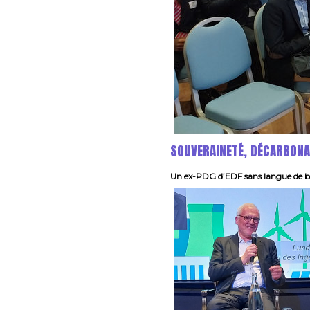
SOUVERAINETÉ, DÉCARBONAT
Un ex-PDG d’EDF sans langue de bo