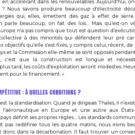
t en accélérant dans les renouvelables. Aujourd'hui, on
e ? Nous savons produire beaucoup d'électricité déca
nergies qui, elles, émettent des gaz à effet de se
 parle beaucoup, on fait des lois… Mais qu’est-on vé
'Europe n'a pas compris que tout est question d’exécuti
ollective à des minorités qui défendent leur pré carr
 objectifs qu'elle s'est fixés, y compris celui, récent, de
ys et la Commission elle-même se sont opposés pendant 
re, c'est que la construction est longue et néces
 plus tard, les coûts d'exploitation seront modestes. 
nt pour le financement. »
MPÉTITIVE : À QUELLES CONDITIONS ?
est la standardisation. Quand je dirigeais Thales, il n’exi
r l'aéronautique en Europe et une autre aux États
 pays définit ses propres règles… Les standards commun
t pas redéfinie tous les quatre matins, nous irions be
t donc dans la décarbonation. Il faut trouver un consen